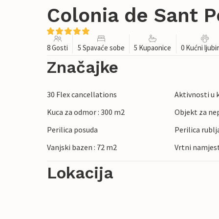
Colonia de Sant P
8 Gosti
5 Spavaće sobe
5 Kupaonice
0 Kućni ljub
Značajke
30 Flex cancellations
Aktivnosti u 
Kuca za odmor : 300 m2
Objekt za ne
Perilica posuda
Perilica rublj
Vanjski bazen : 72 m2
Vrtni namjes
Lokacija