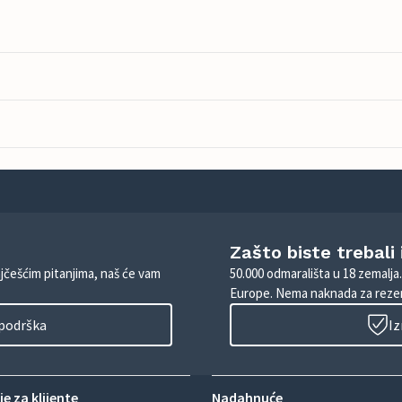
Zašto biste trebali
ajčešćim pitanjima, naš će vam
50.000 odmarališta u 18 zemalja
Europe. Nema naknada za rezer
 podrška
Iz
e za klijente
Nadahnuće