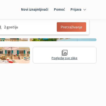
Novi iznajmljivači
Pomoć
Prijava
Prijava
2 gostiju
Pretraživanje
Mybooking
Iznajmljivač
Pogledaj sve slike
informacije