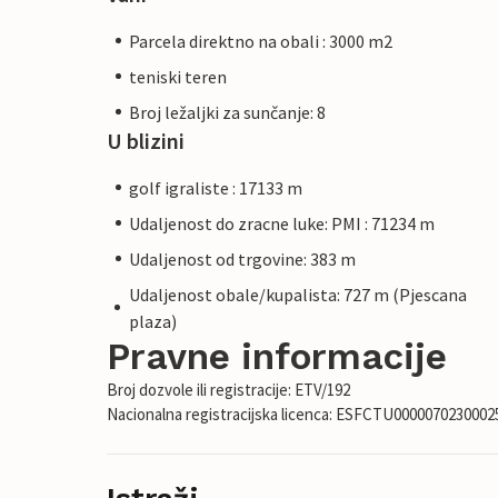
Parcela direktno na obali : 3000 m2
teniski teren
Broj ležaljki za sunčanje: 8
U blizini
golf igraliste : 17133 m
Udaljenost do zracne luke: PMI : 71234 m
Udaljenost od trgovine: 383 m
Udaljenost obale/kupalista: 727 m (Pjescana
plaza)
Pravne informacije
Broj dozvole ili registracije: ETV/192
Nacionalna registracijska licenca: ESFCTU00000702300