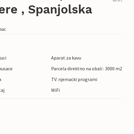
out of 5
ere , Spanjolska
imac
kuci
Aparat za kavu
pusace
Parcela direktno na obali : 3000 m2
a
TV: njemacki programi
taj
WiFi