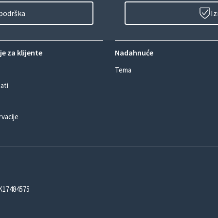
 podrška
Iz
e za klijente
Nadahnuće
Tema
ati
rvacije
DK17484575