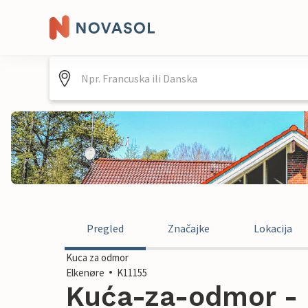
Pregled
Značajke
Lokacija
Kuca za odmor
Elkenøre
K11155
Kuća-za-odmor - 