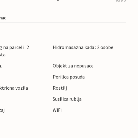
out of 5
imac
 na parceli : 2
Hidromasazna kada : 2 osobe
sta
.
Objekt za nepusace
Perilica posuda
ktricna vozila
Rostilj
Susilica rublja
taj
WiFi