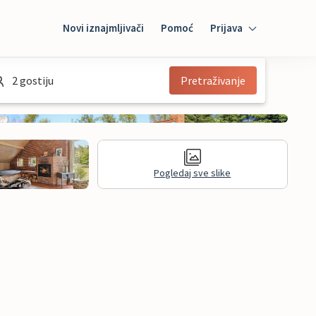
Novi iznajmljivači
Pomoć
Prijava
Prijava
2 gostiju
Pretraživanje
Mybooking
Iznajmljivač
Pogledaj sve slike