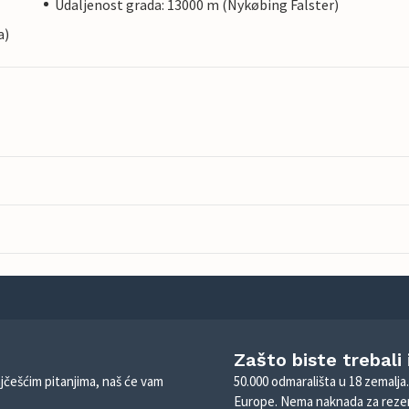
Udaljenost grada: 13000 m (Nykøbing Falster)
a)
Zašto biste trebali
ajčešćim pitanjima, naš će vam
50.000 odmarališta u 18 zemalja
Europe. Nema naknada za rezer