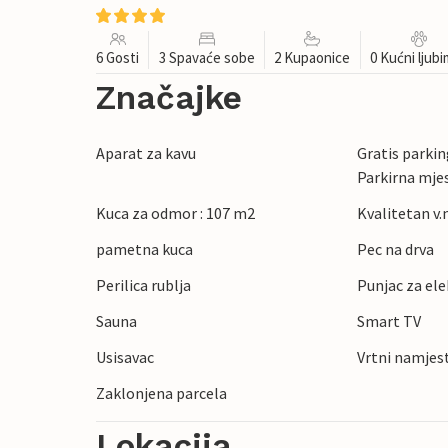
6 Gosti
3 Spavaće sobe
2 Kupaonice
0 Kućni ljub
Značajke
Aparat za kavu
Gratis parking
Parkirna mje
Kuca za odmor : 107 m2
Kvalitetan v.n
pametna kuca
Pec na drva
Perilica rublja
Punjac za ele
Sauna
Smart TV
Usisavac
Vrtni namjes
Zaklonjena parcela
Lokacija