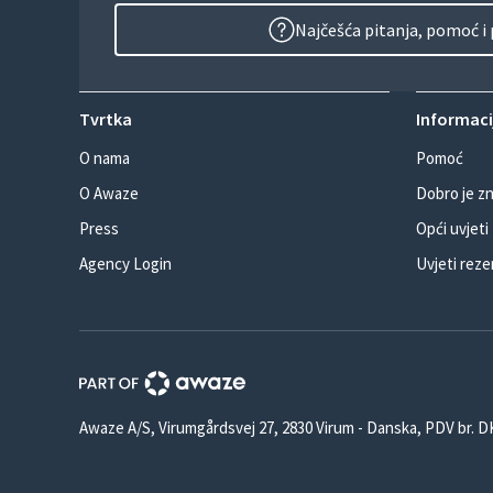
Najčešća pitanja, pomoć i
Tvrtka
Informacij
O nama
Pomoć
O Awaze
Dobro je zn
Press
Opći uvjeti
Agency Login
Uvjeti reze
Awaze A/S, Virumgårdsvej 27, 2830 Virum - Danska, PDV br. 