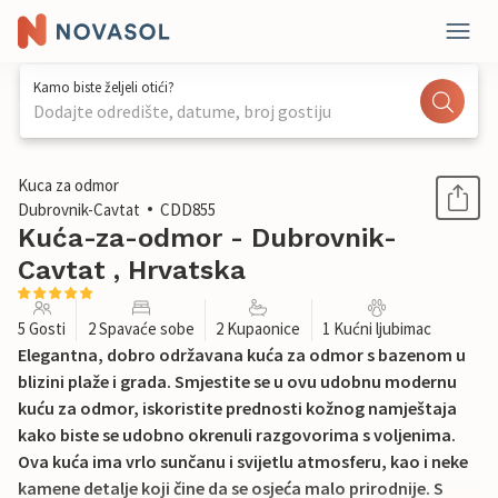
Kamo biste željeli otići?
Dodajte odredište, datume, broj gostiju
1 / 28
Kuca za odmor
Dubrovnik-Cavtat
CDD855
Kuća-za-odmor - Dubrovnik-
Cavtat , Hrvatska
5 Gosti
2 Spavaće sobe
2 Kupaonice
1 Kućni ljubimac
Elegantna, dobro održavana kuća za odmor s bazenom u
blizini plaže i grada. Smjestite se u ovu udobnu modernu
kuću za odmor, iskoristite prednosti kožnog namještaja
kako biste se udobno okrenuli razgovorima s voljenima.
Ova kuća ima vrlo sunčanu i svijetlu atmosferu, kao i neke
kamene detalje koji čine da se osjeća malo prirodnije. S