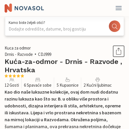
Kamo biste željeli otići?
Dodajte odredište, datume, broj gostiju
1 / 66
Kuca za odmor
Drnis - Razvode
CDJ999
Kuća-za-odmor - Drnis - Razvode ,
Hrvatska
12 Gosti
6 Spavaće sobe
5 Kupaonice
2 Kućni ljubimac
Kao dio naše luksuzne kolekcije, ovaj dom nudi dodatnu
razinu luksuza kao što su: B. u obliku više prostora i
udobnosti, dizajna interijera ili stila, arhitekture, opreme
ili iskustava. Lijepa i vrlo prostrana nekretnina s bazenom
na mirnoj lokaciji u Razvodama. Okružena poljima,
šumama i planinama, ova prekrasna nekretnina dočekuje