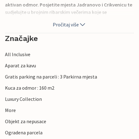
aktivan odmor. Posjetite mjesta Jadranovo i Crikvenicu te
sudjelujte u brojnim ribarskim večerima koje se
organiziraju ljeti.
Pročitaj više
Značajke
All Inclusive
Aparat za kavu
Gratis parking na parceli : 3 Parkirna mjesta
Kuca za odmor : 160 m2
Luxury Collection
More
Objekt za nepusace
Ogradena parcela