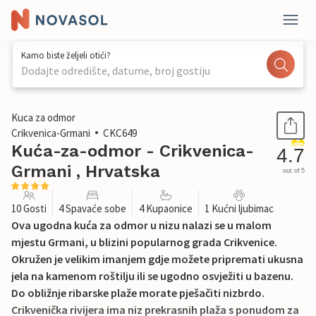
Kamo biste željeli otići?
Dodajte odredište, datume, broj gostiju
1 / 54
Kuca za odmor
Crikvenica-Grmani
CKC649
Kuća-za-odmor - Crikvenica-
4.7
Grmani , Hrvatska
out of 5
10 Gosti
4 Spavaće sobe
4 Kupaonice
1 Kućni ljubimac
Ova ugodna kuća za odmor u nizu nalazi se u malom
mjestu Grmani, u blizini popularnog grada Crikvenice.
Okružen je velikim imanjem gdje možete pripremati ukusna
jela na kamenom roštilju ili se ugodno osvježiti u bazenu.
Do obližnje ribarske plaže morate pješačiti nizbrdo.
Crikvenička rivijera ima niz prekrasnih plaža s ponudom za