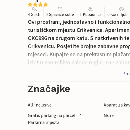
4 Gosti
2 Spavaće sobe
1 Kupaonica
0 Kućni ljub
Ovi prostrani, jednostavno i funkcional
turističkom mjestu Crikvenica. Apartman
CKC996 na drugom katu. S natkrivenih ter
Crikvenicu. Posjetite brojne zabavne pro
mjeseci. Kupajte se na prekrasnim plažama
izlet u zanimljivo zaleđe regije. I ne zabo
Proč
Značajke
All Inclusive
Aparat za ka
Gratis parking na parceli : 4
More
Parkirna mjesta