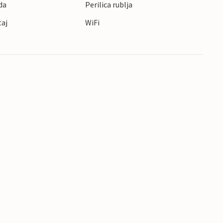
da
Perilica rublja
taj
WiFi