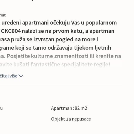
imac
no uređeni apartmani očekuju Vas u popularnom
 CKC804 nalazi se na prvom katu, a apartman
asa pruža se izvrstan pogled na more i
grame koji se tamo održavaju tijekom ljetnih
. Posjetite kulturne znamenitosti ili krenite na
ravite kušati fantastične specijalitete regije!
itaj više
vu
Apartman : 82 m2
Objekt za nepusace