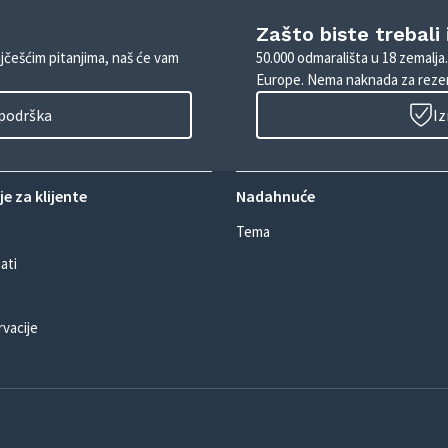
Zašto biste trebali
ajčešćim pitanjima, naš će vam
50.000 odmarališta u 18 zemalja
Europe. Nema naknada za rezer
 podrška
Iz
e za klijente
Nadahnuće
Tema
ati
rvacije