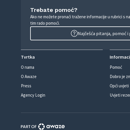
Trebate pomoć?
Ako ne možete pronaći tražene informacije u rubrici s n
tim rado pomoći.
Najčešća pitanja, pomoć i
Tvrtka
Informacij
O nama
Pomoć
O Awaze
Dobro je zn
Press
Opći uvjeti
Agency Login
Uvjeti reze