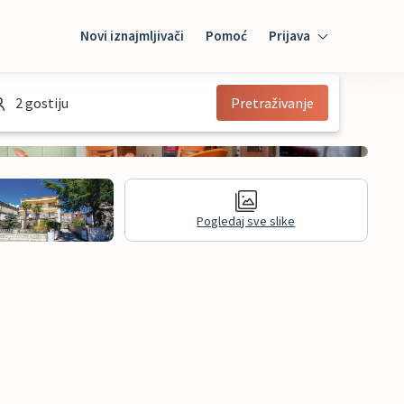
Novi iznajmljivači
Pomoć
Prijava
Prijava
2 gostiju
Pretraživanje
Mybooking
Iznajmljivač
Pogledaj sve slike