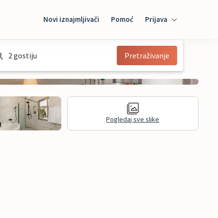
Novi iznajmljivači
Pomoć
Prijava
Prijava
2 gostiju
Pretraživanje
Mybooking
Iznajmljivač
Pogledaj sve slike