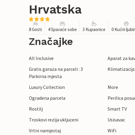
Hrvatska
8 Gosti
4 Spavaće sobe
3 Kupaonice
0 Kućni ljub
Značajke
All Inclusive
Aparat za ka
Gratis garaza na parceli : 3
Klimatizacijs
Parkirna mjesta
Luxury Collection
More
Ogradena parcela
Perilica posu
Rostilj
Smart TV
Troskovi rezija ukljuceni
Usisavac
Vrtni namjestaj
WiFi