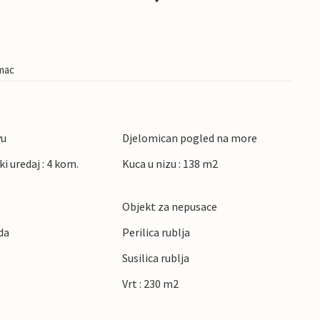
imac
vu
Djelomican pogled na more
ki uredaj : 4 kom.
Kuca u nizu : 138 m2
Objekt za nepusace
da
Perilica rublja
Susilica rublja
Vrt : 230 m2