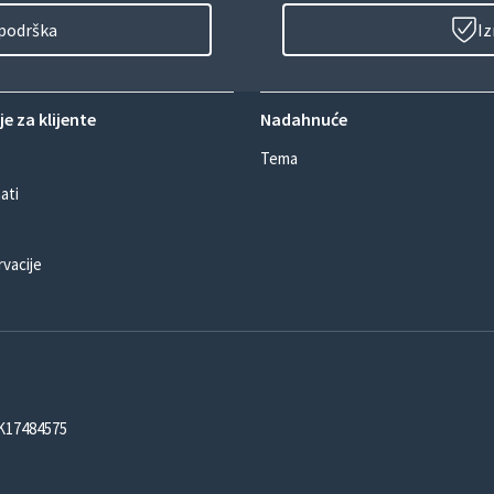
 podrška
Iz
e za klijente
Nadahnuće
Tema
ati
rvacije
DK17484575