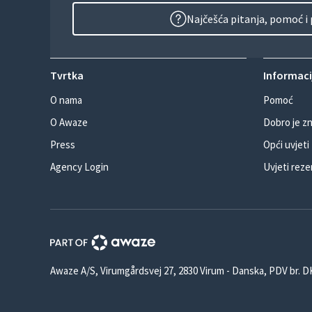
Najčešća pitanja, pomoć i
Tvrtka
Informacij
O nama
Pomoć
O Awaze
Dobro je zn
Press
Opći uvjeti
Agency Login
Uvjeti reze
Awaze A/S, Virumgårdsvej 27, 2830 Virum - Danska, PDV br. 