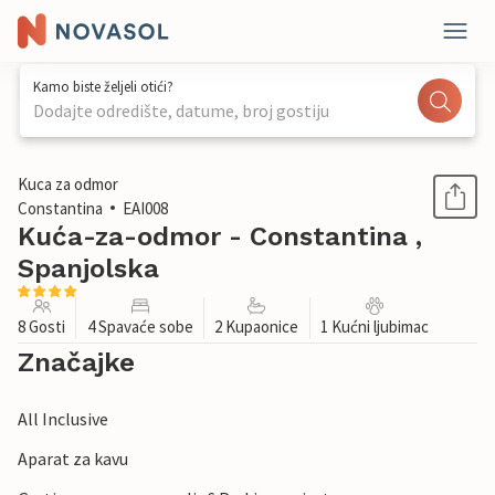
Kamo biste željeli otići?
Dodajte odredište, datume, broj gostiju
1 / 32
Kuca za odmor
Constantina
EAI008
Kuća-za-odmor - Constantina ,
Spanjolska
8 Gosti
4 Spavaće sobe
2 Kupaonice
1 Kućni ljubimac
Značajke
All Inclusive
Aparat za kavu