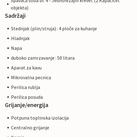
Spavaca soba br. 4 - Jednolezajni krevet (2 Kapacitet
objekta)
Sadržaji
Stednjak (plin/struja) : 4 ploče za kuhanje
Hladnjak
Napa
duboko zamrzavanje : 50 litara
Aparat za kavu
Mikrovalna pecnica
Perilica rublja
Perilica posuda
Grijanje/energija
Potpuna toplinska izolacija
Centralno grijanje