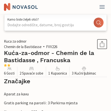
Kamo biste željeli otići?
Dodajte odredište, datume, broj gostiju
1 / 15
Kuca za odmor
Chemin de la Bastidasse
FVV226
Kuća-za-odmor - Chemin de la
Bastidasse , Francuska
6 Gosti
2 Spavaće sobe
1 Kupaonica
3 Kućni ljubimac
Značajke
Aparat za kavu
Gratis parking na parceli : 3 Parkirna mjesta