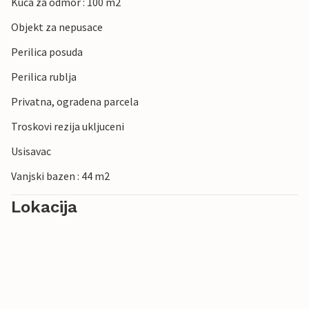
Kuca za odmor : 100 m2
Objekt za nepusace
Perilica posuda
Perilica rublja
Privatna, ogradena parcela
Troskovi rezija ukljuceni
Usisavac
Vanjski bazen : 44 m2
Lokacija