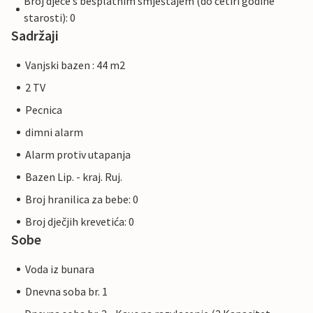
Broj djece s besplatnim smještajem (do četiri godine
starosti): 0
Sadržaji
Vanjski bazen : 44 m2
2 TV
Pecnica
dimni alarm
Alarm protiv utapanja
Bazen Lip. - kraj. Ruj.
Broj hranilica za bebe: 0
Broj dječjih krevetića: 0
Sobe
Voda iz bunara
Dnevna soba br. 1