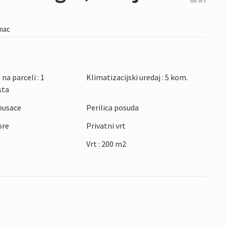
out of 5
imac
na parceli : 1
Klimatizacijski uredaj : 5 kom.
sta
pusace
Perilica posuda
ore
Privatni vrt
Vrt : 200 m2