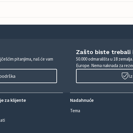
Zašto biste trebali
ajčešćim pitanjima, naš će vam
50.000 odmarališta u 18 zemalja
Europe. Nema naknada za rezer
 podrška
Iz
e za klijente
Nadahnuće
Tema
ati