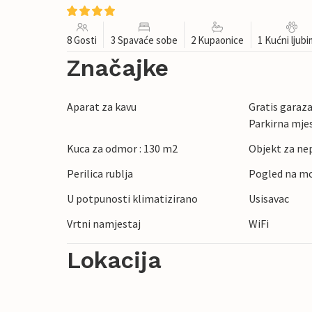
8 Gosti
3 Spavaće sobe
2 Kupaonice
1 Kućni ljub
Značajke
Aparat za kavu
Gratis garaza 
Parkirna mje
Kuca za odmor : 130 m2
Objekt za ne
Perilica rublja
Pogled na m
U potpunosti klimatizirano
Usisavac
Vrtni namjestaj
WiFi
Lokacija