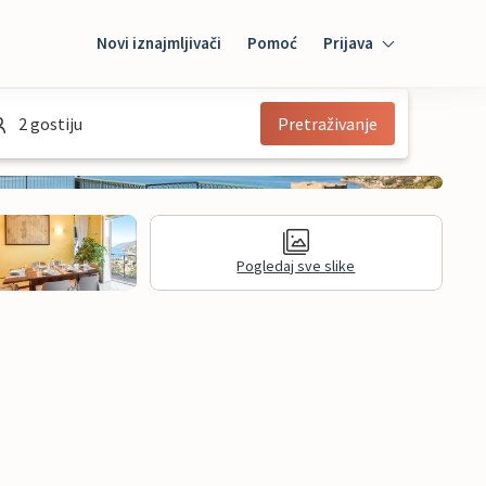
Novi iznajmljivači
Pomoć
Prijava
Prijava
2 gostiju
Pretraživanje
Mybooking
Iznajmljivač
Pogledaj sve slike
informacije