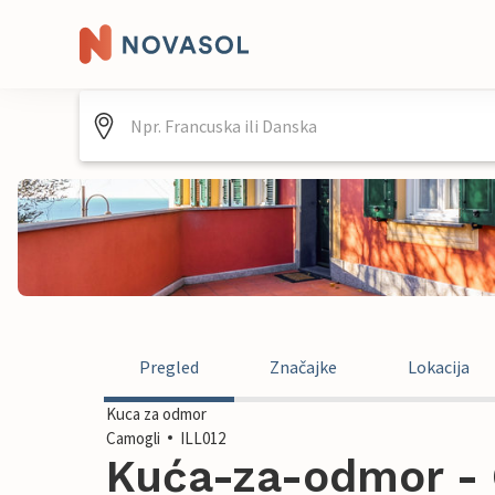
Pregled
Značajke
Lokacija
Kuca za odmor
Camogli
ILL012
Kuća-za-odmor - C