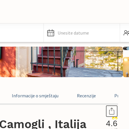
Unesite datume
Informacije o smještaju
Recenzije
Pravne 
amogli , Italija
4.6