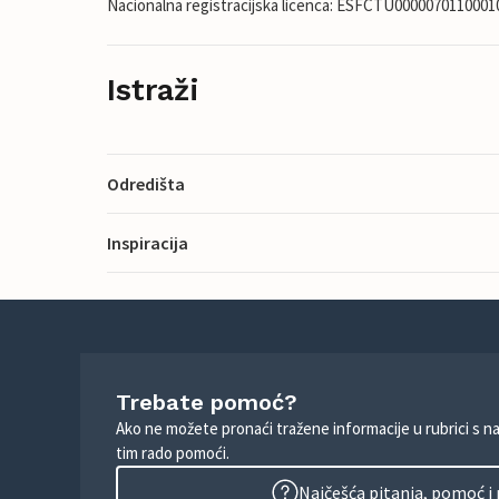
Nacionalna registracijska licenca: ESFCTU00000701100
Istraži
Odredišta
Inspiracija
Trebate pomoć?
Ako ne možete pronaći tražene informacije u rubrici s n
tim rado pomoći.
Najčešća pitanja, pomoć i