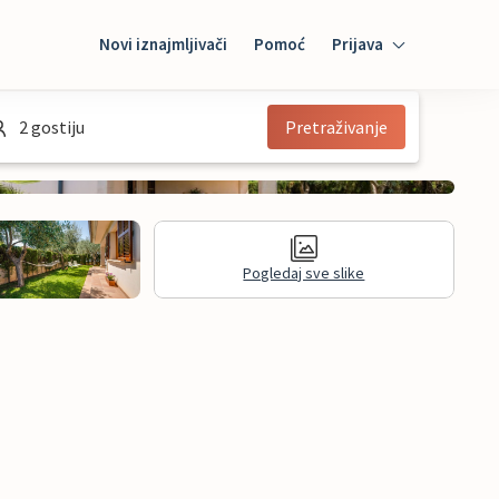
Novi iznajmljivači
Pomoć
Prijava
Prijava
2 gostiju
Pretraživanje
Mybooking
Iznajmljivač
Pogledaj sve slike