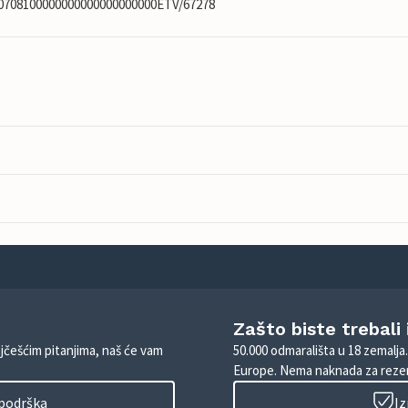
010708100000000000000000000ETV/67278
Zašto biste trebali
ajčešćim pitanjima, naš će vam
50.000 odmarališta u 18 zemalja
Europe. Nema naknada za rezer
 podrška
Iz