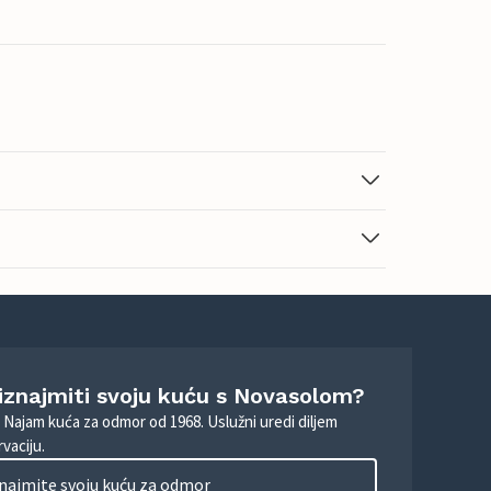
 iznajmiti svoju kuću s Novasolom?
. Najam kuća za odmor od 1968. Uslužni uredi diljem
vaciju.
najmite svoju kuću za odmor