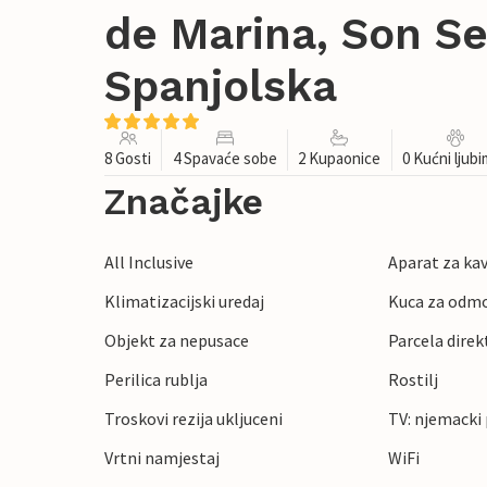
de Marina, Son Se
Spanjolska
8 Gosti
4 Spavaće sobe
2 Kupaonice
0 Kućni ljub
Značajke
All Inclusive
Aparat za ka
Klimatizacijski uredaj
Kuca za odmo
Objekt za nepusace
Parcela direk
Perilica rublja
Rostilj
Troskovi rezija ukljuceni
TV: njemacki
Vrtni namjestaj
WiFi