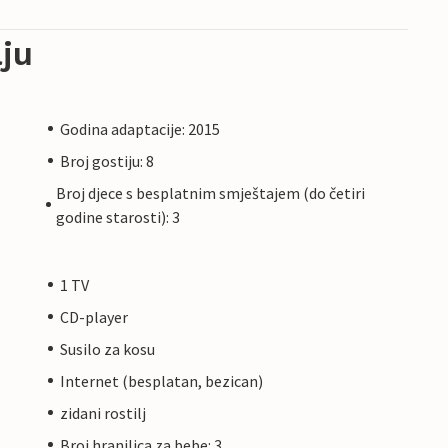
ju
Godina adaptacije: 2015
Broj gostiju: 8
Broj djece s besplatnim smještajem (do četiri
godine starosti): 3
1 TV
CD-player
Susilo za kosu
Internet (besplatan, bezican)
zidani rostilj
Broj hranilica za bebe: 3