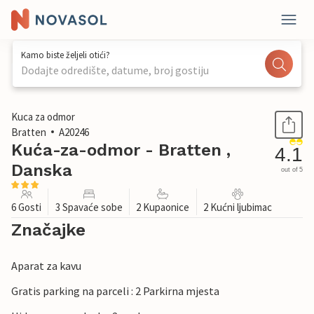
Kamo biste željeli otići?
Dodajte odredište, datume, broj gostiju
1 / 22
Kuca za odmor
Bratten
A20246
Kuća-za-odmor - Bratten ,
4.1
Danska
out of 5
6 Gosti
3 Spavaće sobe
2 Kupaonice
2 Kućni ljubimac
Značajke
Aparat za kavu
Gratis parking na parceli : 2 Parkirna mjesta