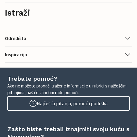
Istraži
Odredišta
Inspiracija
Trebate pomoć?
Ako ne možete pronaći tražene informacije u rubrici s najčešćim
pitanjima, naš će vam tim rado pomoći.
Najčešća pitanja, pomoć i podrška
Zašto biste trebali iznajmiti svoju kuću s
Novasolom?