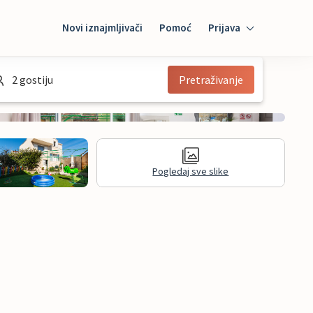
Novi iznajmljivači
Pomoć
Prijava
Prijava
2 gostiju
Pretraživanje
Mybooking
Iznajmljivač
Pogledaj sve slike