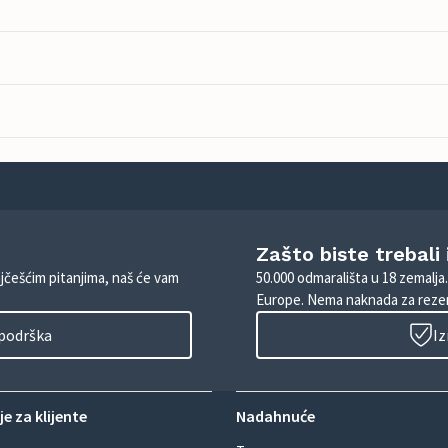
Zašto biste trebali
ajčešćim pitanjima, naš će vam
50.000 odmarališta u 18 zemalja
Europe. Nema naknada za rezer
 podrška
Iz
e za klijente
Nadahnuće