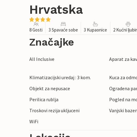
Hrvatska
8 Gosti
3 Spavaće sobe
3 Kupaonice
2 Kućni ljub
Značajke
All Inclusive
Aparat za ka
Klimatizacijski uredaj : 3 kom.
Kuca za odmo
Objekt za nepusace
Ogradena pa
Perilica rublja
Pogled na m
Troskovi rezija ukljuceni
Vanjski bazen
WiFi