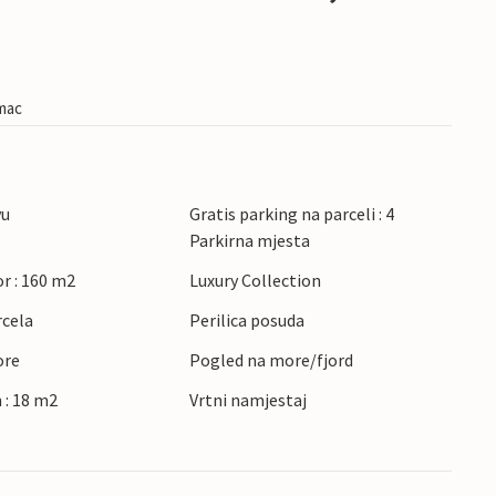
imac
vu
Gratis parking na parceli : 4
Parkirna mjesta
r : 160 m2
Luxury Collection
rcela
Perilica posuda
ore
Pogled na more/fjord
 : 18 m2
Vrtni namjestaj