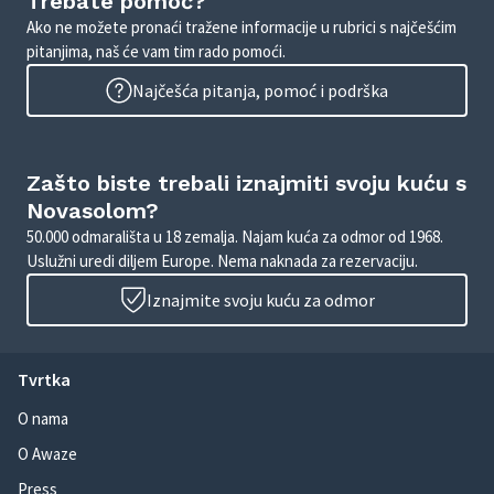
Trebate pomoć?
Ako ne možete pronaći tražene informacije u rubrici s najčešćim
pitanjima, naš će vam tim rado pomoći.
Najčešća pitanja, pomoć i podrška
Zašto biste trebali iznajmiti svoju kuću s
Novasolom?
50.000 odmarališta u 18 zemalja. Najam kuća za odmor od 1968.
Uslužni uredi diljem Europe. Nema naknada za rezervaciju.
Iznajmite svoju kuću za odmor
Tvrtka
O nama
O Awaze
Press