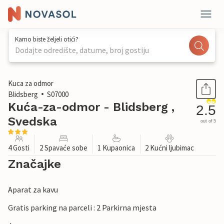
Kamo biste željeli otići?
Dodajte odredište, datume, broj gostiju
1 / 13
Kuca za odmor
Blidsberg
S07000
Kuća-za-odmor - Blidsberg ,
2.5
Svedska
out of 5
4 Gosti
2 Spavaće sobe
1 Kupaonica
2 Kućni ljubimac
Značajke
Aparat za kavu
Gratis parking na parceli : 2 Parkirna mjesta