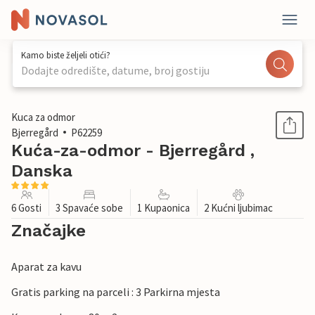
Kamo biste željeli otići?
Dodajte odredište, datume, broj gostiju
1 / 19
Kuca za odmor
Bjerregård
P62259
Kuća-za-odmor - Bjerregård ,
Danska
6 Gosti
3 Spavaće sobe
1 Kupaonica
2 Kućni ljubimac
Značajke
Aparat za kavu
Gratis parking na parceli : 3 Parkirna mjesta