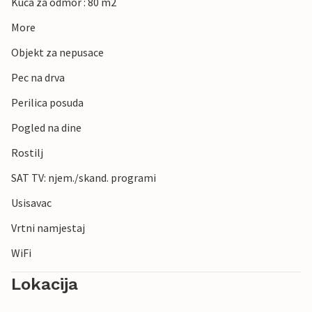
Kuca za odmor : 80 m2
More
Objekt za nepusace
Pec na drva
Perilica posuda
Pogled na dine
Rostilj
SAT TV: njem./skand. programi
Usisavac
Vrtni namjestaj
WiFi
Lokacija