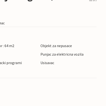
out of 5
imac
r : 64 m2
Objekt za nepusace
Punjac za elektricna vozila
acki programi
Usisavac