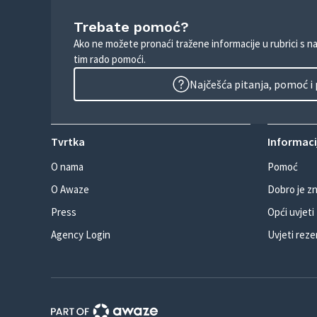
Trebate pomoć?
Ako ne možete pronaći tražene informacije u rubrici s n
tim rado pomoći.
Najčešća pitanja, pomoć i
Tvrtka
Informacij
O nama
Pomoć
O Awaze
Dobro je zn
Press
Opći uvjeti
Agency Login
Uvjeti reze