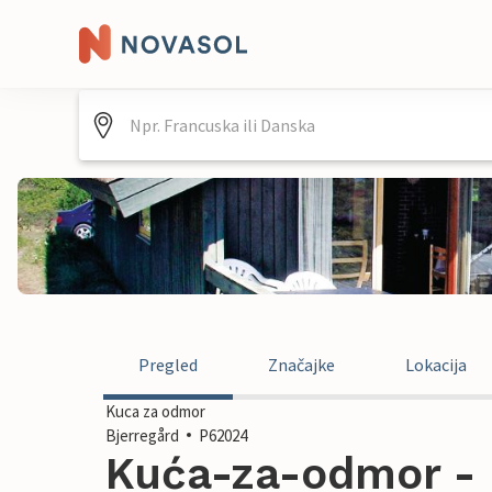
Pregled
Značajke
Lokacija
Kuca za odmor
Bjerregård
P62024
Kuća-za-odmor - B