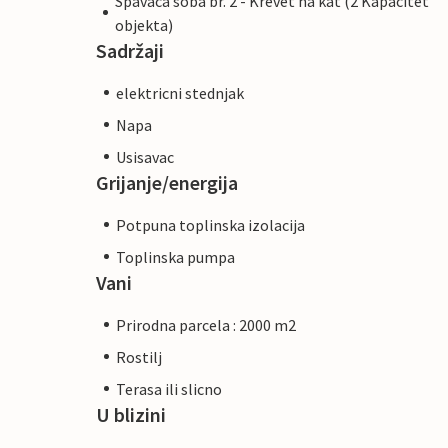
Spavaca soba br. 2 - Krevet na kat (2 Kapacitet
objekta)
Sadržaji
elektricni stednjak
Napa
Usisavac
Grijanje/energija
Potpuna toplinska izolacija
Toplinska pumpa
Vani
Prirodna parcela : 2000 m2
Rostilj
Terasa ili slicno
U blizini