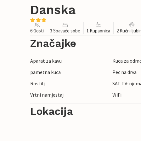
Danska
6 Gosti
3 Spavaće sobe
1 Kupaonica
2 Kućni ljub
Značajke
Aparat za kavu
Kuca za odmo
pametna kuca
Pec na drva
Rostilj
SAT TV: njem
Vrtni namjestaj
WiFi
Lokacija