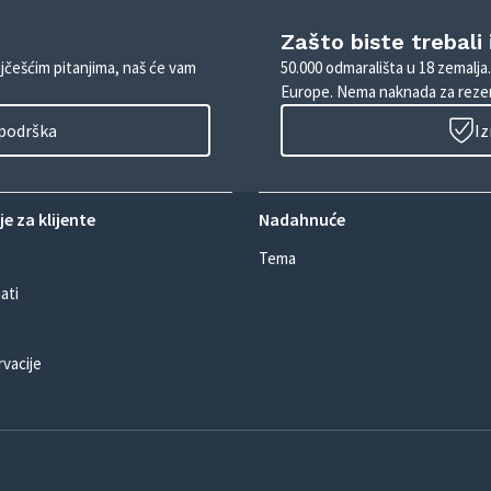
Zašto biste trebali
ajčešćim pitanjima, naš će vam
50.000 odmarališta u 18 zemalja
Europe. Nema naknada za rezer
 podrška
Iz
e za klijente
Nadahnuće
Tema
ati
rvacije