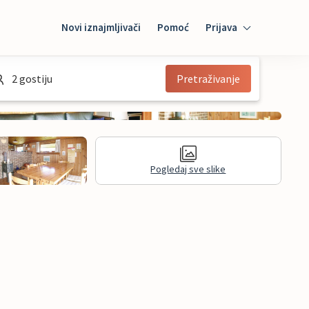
Novi iznajmljivači
Pomoć
Prijava
Prijava
2 gostiju
Pretraživanje
Mybooking
Iznajmljivač
Pogledaj sve slike