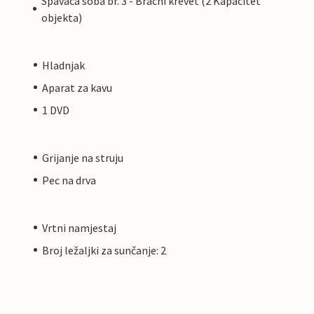
Spavaca soba br. 3 - Bracni krevet (2 Kapacitet
objekta)
Hladnjak
Aparat za kavu
1 DVD
Grijanje na struju
Pec na drva
Vrtni namjestaj
Broj ležaljki za sunčanje: 2