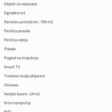
Objekt za nepusace
Ogradeni vrt
Parcela u prirodi/vrt : 700 m2
Perilica posuda
Perilica rublja
Pikado
Pogled na krajobraz
Smart TV
Troskovi rezija ukljuceni
Usisavac
Vanjski bazen : 24 m2
Vrtni namjestaj
WiFi