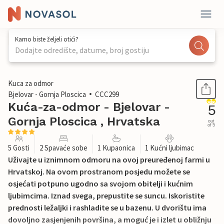
Kamo biste željeli otići?
Dodajte odredište, datume, broj gostiju
1 / 38
Kuca za odmor
Bjelovar - Gornja Ploscica
CCC299
Kuća-za-odmor - Bjelovar -
5
Gornja Ploscica , Hrvatska
out
of 5
5 Gosti
2 Spavaće sobe
1 Kupaonica
1 Kućni ljubimac
Uživajte u iznimnom odmoru na ovoj preuređenoj farmi u
Hrvatskoj. Na ovom prostranom posjedu možete se
osjećati potpuno ugodno sa svojom obitelji i kućnim
ljubimcima. Iznad svega, prepustite se suncu. Iskoristite
prednosti ležaljki i rashladite se u bazenu. U dvorištu ima
dovoljno zasjenjenih površina, a moguć je i izlet u obližnju