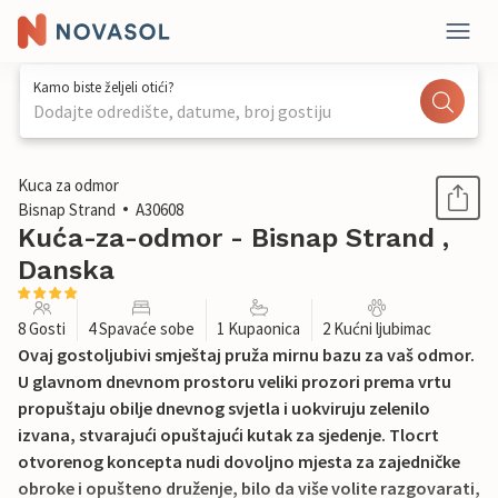
Kamo biste željeli otići?
Dodajte odredište, datume, broj gostiju
1 / 20
Kuca za odmor
Bisnap Strand
A30608
Kuća-za-odmor - Bisnap Strand ,
Danska
8 Gosti
4 Spavaće sobe
1 Kupaonica
2 Kućni ljubimac
Ovaj gostoljubivi smještaj pruža mirnu bazu za vaš odmor.
U glavnom dnevnom prostoru veliki prozori prema vrtu
propuštaju obilje dnevnog svjetla i uokviruju zelenilo
izvana, stvarajući opuštajući kutak za sjedenje. Tlocrt
otvorenog koncepta nudi dovoljno mjesta za zajedničke
obroke i opušteno druženje, bilo da više volite razgovarati,