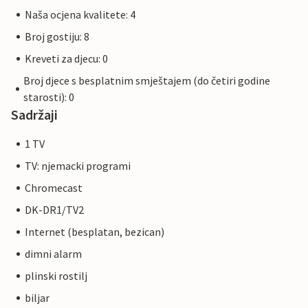
Naša ocjena kvalitete: 4
Broj gostiju: 8
Kreveti za djecu: 0
Broj djece s besplatnim smještajem (do četiri godine
starosti): 0
Sadržaji
1 TV
TV: njemacki programi
Chromecast
DK-DR1/TV2
Internet (besplatan, bezican)
dimni alarm
plinski rostilj
biljar