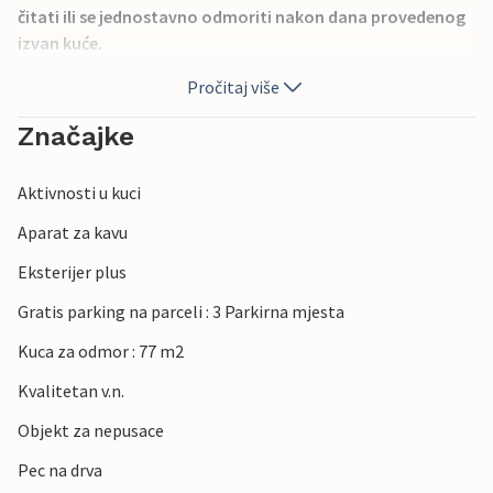
čitati ili se jednostavno odmoriti nakon dana provedenog
izvan kuće.
Pročitaj više
Hals je šarmantan primorski gradić na ulazu u Limfjord,
poznat po svojoj marini, pješčanim plažama i ležernoj
Značajke
obalnoj atmosferi. Posjetitelji mogu istražiti povijesnu
tvrđavu Hals Skanse, uživati u vožnji biciklom i šetnjama uz
Aktivnosti u kuci
obalu ili iskoristiti izvrsne mogućnosti za jedrenje i ribolov.
U blizini se nalazi prirodni park Lille Vildmose, koji nudi
Aparat za kavu
jedinstvena iskustva promatranja divljih životinja, dok
Eksterijer plus
Aalborg pruža bogatu kulturnu ponudu, muzeje i živahan
gradski život.
Gratis parking na parceli : 3 Parkirna mjesta
Kuca za odmor : 77 m2
Kvalitetan v.n.
Objekt za nepusace
Pec na drva