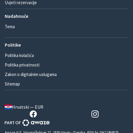
Uvjeti rezervacije
Nadahnuće
Tema
Politike
Politika kolačića
Politika privatnosti
Zakon o digitalnim uslugama
Sitemap
Hrvatski — EUR
Awaze A/S, Virumgårdsvej 27, 2830 Virum - Danska, PDV br. DK17484575