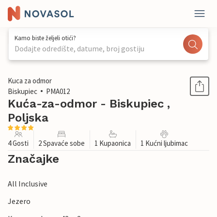
Kamo biste željeli otići?
Dodajte odredište, datume, broj gostiju
1 / 11
Kuca za odmor
Biskupiec
PMA012
Kuća-za-odmor - Biskupiec ,
Poljska
4 Gosti
2 Spavaće sobe
1 Kupaonica
1 Kućni ljubimac
Značajke
All Inclusive
Jezero