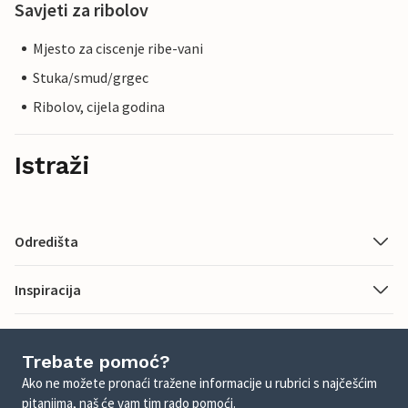
Savjeti za ribolov
Mjesto za ciscenje ribe-vani
Stuka/smud/grgec
Ribolov, cijela godina
Istraži
Odredišta
Inspiracija
Trebate pomoć?
Ako ne možete pronaći tražene informacije u rubrici s najčešćim
pitanjima, naš će vam tim rado pomoći.