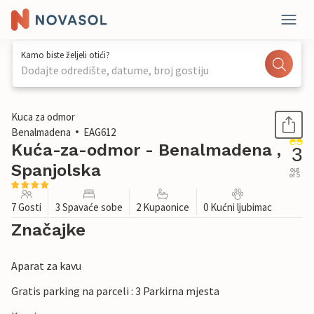
Kamo biste željeli otići?
Dodajte odredište, datume, broj gostiju
1 / 17
Kuca za odmor
Benalmadena
EAG612
Kuća-za-odmor - Benalmadena ,
3
Spanjolska
out
of 5
7 Gosti
3 Spavaće sobe
2 Kupaonice
0 Kućni ljubimac
Značajke
Aparat za kavu
Gratis parking na parceli : 3 Parkirna mjesta