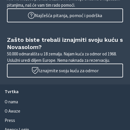
pitanjima, naš će vam tim rado pomoći.
Najčešća pitanja, pomoć i podrška
Zašto biste trebali iznajmiti svoju kuću s
Novasolom?
50.000 odmarališta u 18 zemalja. Najam kuća za odmor od 1968.
Uslužni uredi diljem Europe. Nema naknada za rezervaciju.
Iznajmite svoju kuću za odmor
Tvrtka
O nama
O Awaze
Press
Agency Login