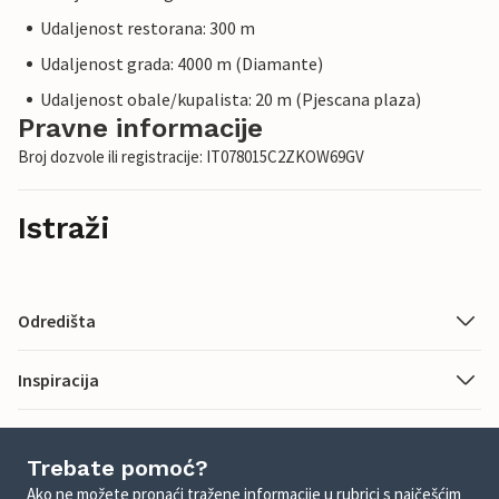
Udaljenost restorana: 300 m
Udaljenost grada: 4000 m (Diamante)
Udaljenost obale/kupalista: 20 m (Pjescana plaza)
Pravne informacije
Broj dozvole ili registracije: IT078015C2ZKOW69GV
Istraži
Odredišta
Inspiracija
Trebate pomoć?
Ako ne možete pronaći tražene informacije u rubrici s najčešćim