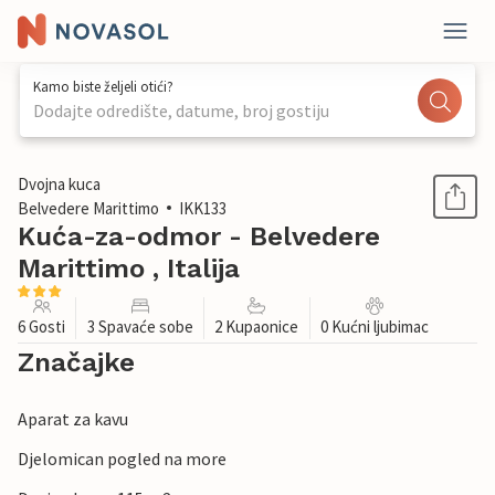
Kamo biste željeli otići?
Dodajte odredište, datume, broj gostiju
1 / 19
Dvojna kuca
Belvedere Marittimo
IKK133
Kuća-za-odmor - Belvedere
Marittimo , Italija
6 Gosti
3 Spavaće sobe
2 Kupaonice
0 Kućni ljubimac
Značajke
Aparat za kavu
Djelomican pogled na more