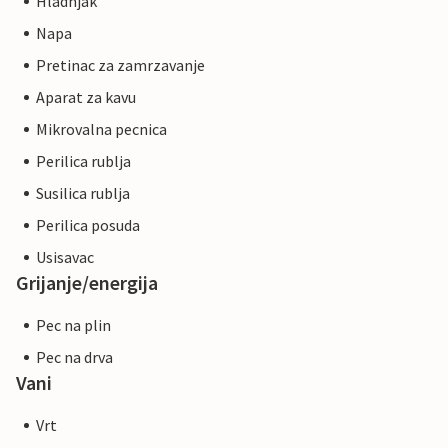
Hladnjak
Napa
Pretinac za zamrzavanje
Aparat za kavu
Mikrovalna pecnica
Perilica rublja
Susilica rublja
Perilica posuda
Usisavac
Grijanje/energija
Pec na plin
Pec na drva
Vani
Vrt