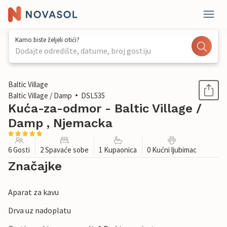
Kamo biste željeli otići?
Dodajte odredište, datume, broj gostiju
1 / 12
Baltic Village
Baltic Village / Damp
DSL535
Kuća-za-odmor - Baltic Village /
Damp , Njemacka
6 Gosti
2 Spavaće sobe
1 Kupaonica
0 Kućni ljubimac
Značajke
Aparat za kavu
Drva uz nadoplatu