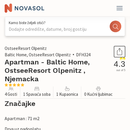
Kamo biste željeli otići?
Dodajte odredište, datume, broj gostiju
1 / 29
OstseeResort Olpenitz
Baltic Home, OstseeResort Olpenitz
DFH324
Apartman - Baltic Home,
4.3
OstseeResort Olpenitz ,
out of 5
Njemacka
4 Gosti
1 Spavaća soba
1 Kupaonica
0 Kućni ljubimac
Značajke
Apartman : 71 m2
Drva uz nadoplatu