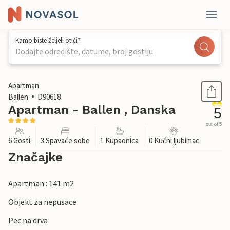
Kamo biste željeli otići?
Dodajte odredište, datume, broj gostiju
1 / 25
Apartman
Ballen
D90618
Apartman - Ballen , Danska
5
out of 5
6 Gosti
3 Spavaće sobe
1 Kupaonica
0 Kućni ljubimac
Značajke
Apartman : 141 m2
Objekt za nepusace
Pec na drva