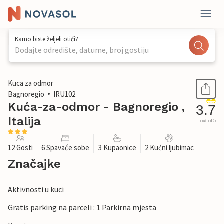
Kamo biste željeli otići?
Dodajte odredište, datume, broj gostiju
1 / 53
Kuca za odmor
Bagnoregio
IRU102
Kuća-za-odmor - Bagnoregio ,
3.7
Italija
out of 5
12 Gosti
6 Spavaće sobe
3 Kupaonice
2 Kućni ljubimac
Značajke
Aktivnosti u kuci
Gratis parking na parceli : 1 Parkirna mjesta