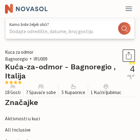
Kamo biste željeli otići?
Dodajte odredište, datume, broj gostiju
1 / 38
Kuca za odmor
Bagnoregio
IRU009
Kuća-za-odmor - Bagnoregio ,
4
Italija
out of
5
18 Gosti
7 Spavaće sobe
5 Kupaonice
1 Kućni ljubimac
Značajke
Aktivnosti u kuci
All Inclusive