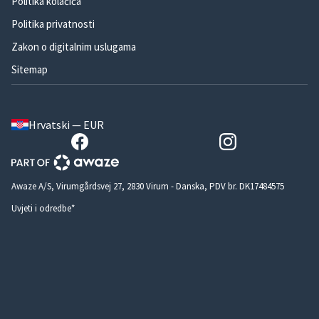
Politika kolačića
Politika privatnosti
Zakon o digitalnim uslugama
Sitemap
Hrvatski — EUR
Awaze A/S, Virumgårdsvej 27, 2830 Virum - Danska, PDV br. DK17484575
Uvjeti i odredbe*