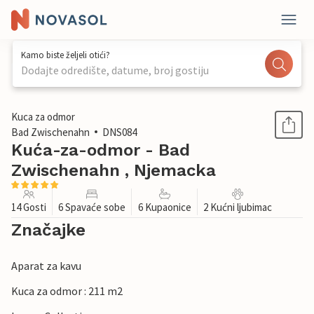
Kamo biste željeli otići?
Dodajte odredište, datume, broj gostiju
1 / 1
Kuca za odmor
Bad Zwischenahn
DNS084
Kuća-za-odmor - Bad
Zwischenahn , Njemacka
14 Gosti
6 Spavaće sobe
6 Kupaonice
2 Kućni ljubimac
Značajke
Aparat za kavu
Kuca za odmor : 211 m2