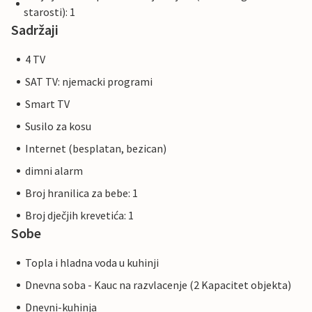
starosti): 1
Sadržaji
4 TV
SAT TV: njemacki programi
Smart TV
Susilo za kosu
Internet (besplatan, bezican)
dimni alarm
Broj hranilica za bebe: 1
Broj dječjih krevetića: 1
Sobe
Topla i hladna voda u kuhinji
Dnevna soba - Kauc na razvlacenje (2 Kapacitet objekta)
Dnevni-kuhinja