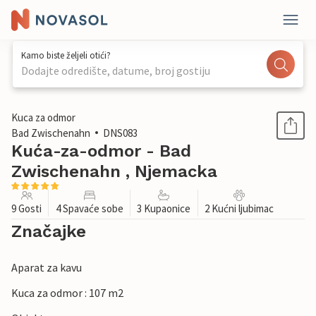
Kamo biste željeli otići?
Dodajte odredište, datume, broj gostiju
1 / 1
Kuca za odmor
Bad Zwischenahn
DNS083
Kuća-za-odmor - Bad
Zwischenahn , Njemacka
9 Gosti
4 Spavaće sobe
3 Kupaonice
2 Kućni ljubimac
Značajke
Aparat za kavu
Kuca za odmor : 107 m2