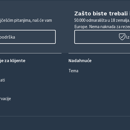
Zašto biste trebali
ajčešćim pitanjima, naš će vam
50.000 odmarališta u 18 zemalja
Europe. Nema naknada za rezer
 podrška
Iz
e za klijente
Nadahnuće
Tema
ati
rvacije