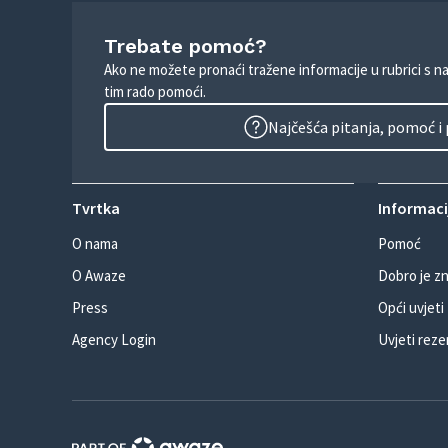
Trebate pomoć?
Ako ne možete pronaći tražene informacije u rubrici s n
tim rado pomoći.
Najčešća pitanja, pomoć i
Tvrtka
Informacij
O nama
Pomoć
O Awaze
Dobro je zn
Press
Opći uvjeti
Agency Login
Uvjeti reze