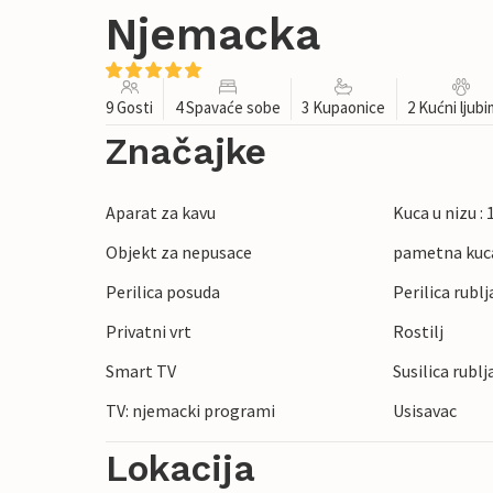
Njemacka
9 Gosti
4 Spavaće sobe
3 Kupaonice
2 Kućni ljub
Značajke
Aparat za kavu
Kuca u nizu :
Objekt za nepusace
pametna kuc
Perilica posuda
Perilica rublj
Privatni vrt
Rostilj
Smart TV
Susilica rublj
TV: njemacki programi
Usisavac
Lokacija