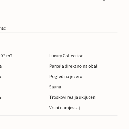
imac
 107 m2
Luxury Collection
a
Parcela direktno na obali
a
Pogled na jezero
Sauna
a
Troskovi rezija ukljuceni
Vrtni namjestaj