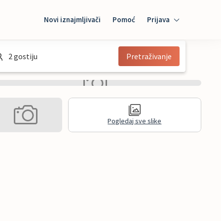
Novi iznajmljivači
Pomoć
Prijava
Prijava
2 gostiju
Pretraživanje
Mybooking
Iznajmljivač
Pogledaj sve slike