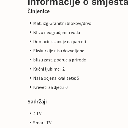
Informacije o smješta
Činjenice
Mat. izg:Granitni blokovi/drvo
Blizu neogradjenih voda
Domacin stanuje na parceli
Ekskurzije nisu dozvoljene
blizu zast. podrucja prirode
Kućni ljubimci: 2
Naša ocjena kvalitete: 5
Kreveti za djecu: 0
Sadržaji
4 TV
Smart TV