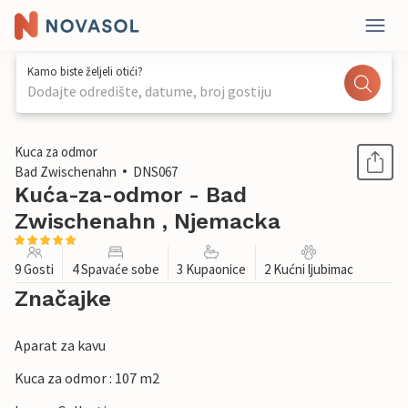
Kamo biste željeli otići?
Dodajte odredište, datume, broj gostiju
1 / 1
Kuca za odmor
Bad Zwischenahn
DNS067
Kuća-za-odmor - Bad
Zwischenahn , Njemacka
9 Gosti
4 Spavaće sobe
3 Kupaonice
2 Kućni ljubimac
Značajke
Aparat za kavu
Kuca za odmor : 107 m2