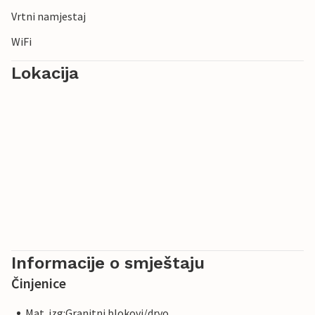
Vrtni namjestaj
WiFi
Lokacija
Informacije o smještaju
Činjenice
Mat. izg:Granitni blokovi/drvo