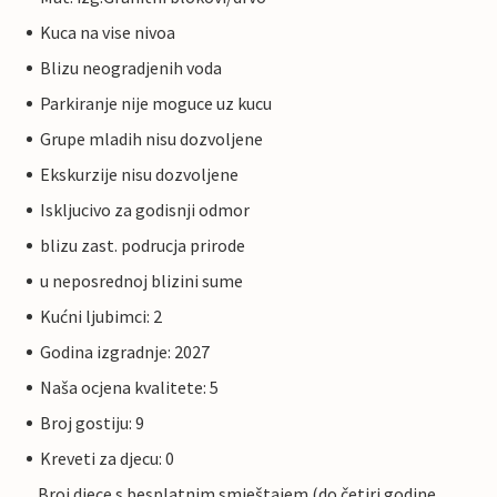
Kuca na vise nivoa
Blizu neogradjenih voda
Parkiranje nije moguce uz kucu
Grupe mladih nisu dozvoljene
Ekskurzije nisu dozvoljene
Iskljucivo za godisnji odmor
blizu zast. podrucja prirode
u neposrednoj blizini sume
Kućni ljubimci: 2
Godina izgradnje: 2027
Naša ocjena kvalitete: 5
Broj gostiju: 9
Kreveti za djecu: 0
Broj djece s besplatnim smještajem (do četiri godine