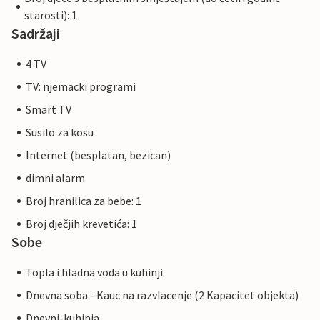
starosti): 1
Sadržaji
4 TV
TV: njemacki programi
Smart TV
Susilo za kosu
Internet (besplatan, bezican)
dimni alarm
Broj hranilica za bebe: 1
Broj dječjih krevetića: 1
Sobe
Topla i hladna voda u kuhinji
Dnevna soba - Kauc na razvlacenje (2 Kapacitet objekta)
Dnevni-kuhinja