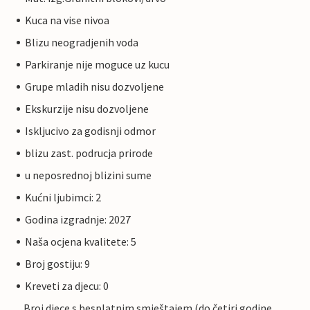
Kuca na vise nivoa
Blizu neogradjenih voda
Parkiranje nije moguce uz kucu
Grupe mladih nisu dozvoljene
Ekskurzije nisu dozvoljene
Iskljucivo za godisnji odmor
blizu zast. podrucja prirode
u neposrednoj blizini sume
Kućni ljubimci: 2
Godina izgradnje: 2027
Naša ocjena kvalitete: 5
Broj gostiju: 9
Kreveti za djecu: 0
Broj djece s besplatnim smještajem (do četiri godine