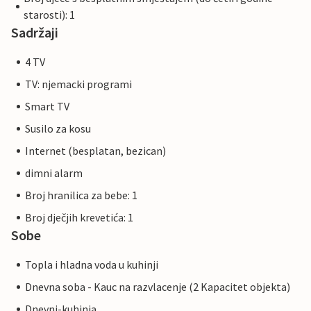
starosti): 1
Sadržaji
4 TV
TV: njemacki programi
Smart TV
Susilo za kosu
Internet (besplatan, bezican)
dimni alarm
Broj hranilica za bebe: 1
Broj dječjih krevetića: 1
Sobe
Topla i hladna voda u kuhinji
Dnevna soba - Kauc na razvlacenje (2 Kapacitet objekta)
Dnevni-kuhinja