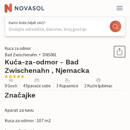
Kamo biste željeli otići?
Dodajte odredište, datume, broj gostiju
1 / 1
Kuca za odmor
Bad Zwischenahn
DNS061
Kuća-za-odmor - Bad
Zwischenahn , Njemacka
9 Gosti
4 Spavaće sobe
3 Kupaonice
2 Kućni ljubimac
Značajke
Aparat za kavu
Kuca za odmor : 107 m2