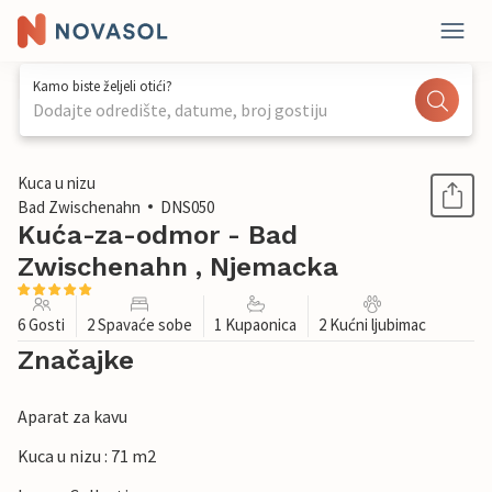
Kamo biste željeli otići?
Dodajte odredište, datume, broj gostiju
1 / 1
Kuca u nizu
Bad Zwischenahn
DNS050
Kuća-za-odmor - Bad
Zwischenahn , Njemacka
6 Gosti
2 Spavaće sobe
1 Kupaonica
2 Kućni ljubimac
Značajke
Aparat za kavu
Kuca u nizu : 71 m2