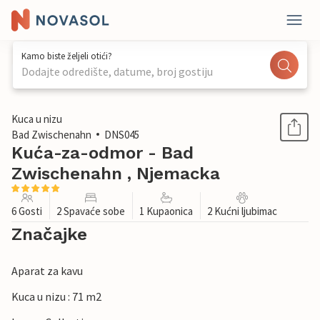
Kamo biste željeli otići?
Dodajte odredište, datume, broj gostiju
1 / 1
Kuca u nizu
Bad Zwischenahn
DNS045
Kuća-za-odmor - Bad
Zwischenahn , Njemacka
6 Gosti
2 Spavaće sobe
1 Kupaonica
2 Kućni ljubimac
Značajke
Aparat za kavu
Kuca u nizu : 71 m2