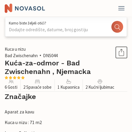
Kamo biste željeli otići?
Dodajte odredište, datume, broj gostiju
1 / 1
Kuca u nizu
Bad Zwischenahn
DNS044
Kuća-za-odmor - Bad
Zwischenahn , Njemacka
6 Gosti
2 Spavaće sobe
1 Kupaonica
2 Kućni ljubimac
Značajke
Aparat za kavu
Kuca u nizu : 71 m2