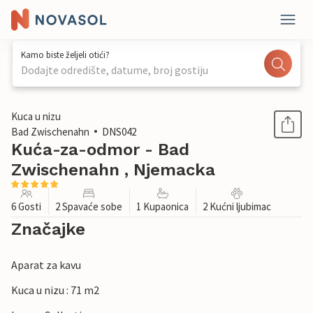
Kamo biste željeli otići?
Dodajte odredište, datume, broj gostiju
1 / 1
Kuca u nizu
Bad Zwischenahn
DNS042
Kuća-za-odmor - Bad
Zwischenahn , Njemacka
6 Gosti
2 Spavaće sobe
1 Kupaonica
2 Kućni ljubimac
Značajke
Aparat za kavu
Kuca u nizu : 71 m2