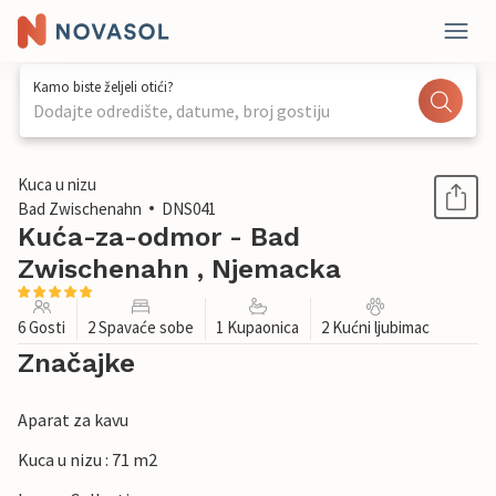
Kamo biste željeli otići?
Dodajte odredište, datume, broj gostiju
1 / 1
Kuca u nizu
Bad Zwischenahn
DNS041
Kuća-za-odmor - Bad
Zwischenahn , Njemacka
6 Gosti
2 Spavaće sobe
1 Kupaonica
2 Kućni ljubimac
Značajke
Aparat za kavu
Kuca u nizu : 71 m2