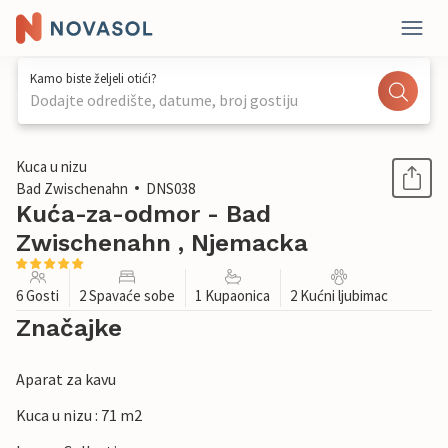
Kamo biste željeli otići?
Dodajte odredište, datume, broj gostiju
1 / 1
Kuca u nizu
Bad Zwischenahn
DNS038
Kuća-za-odmor - Bad
Zwischenahn , Njemacka
6 Gosti
2 Spavaće sobe
1 Kupaonica
2 Kućni ljubimac
Značajke
Aparat za kavu
Kuca u nizu : 71 m2