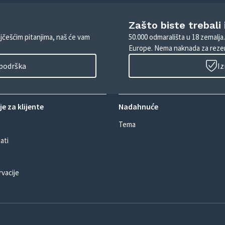
Zašto biste trebali
ajčešćim pitanjima, naš će vam
50.000 odmarališta u 18 zemalja
Europe. Nema naknada za rezer
 podrška
Iz
e za klijente
Nadahnuće
Tema
ati
rvacije