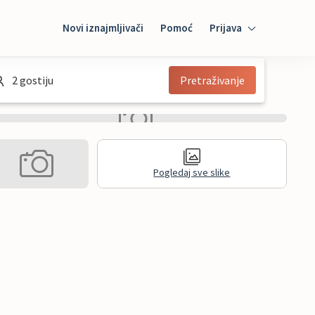
Novi iznajmljivači
Pomoć
Prijava
Prijava
2 gostiju
Pretraživanje
Mybooking
Iznajmljivač
Pogledaj sve slike