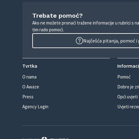
Trebate pomoć?
Ako ne možete pronaći tražene informacije u rubrici s n
tim rado pomoći.
Najčešća pitanja, pomoć i
Tvrtka
Informacij
O nama
Pomoć
O Awaze
Dobro je zn
Press
Opći uvjeti
Agency Login
Uvjeti reze