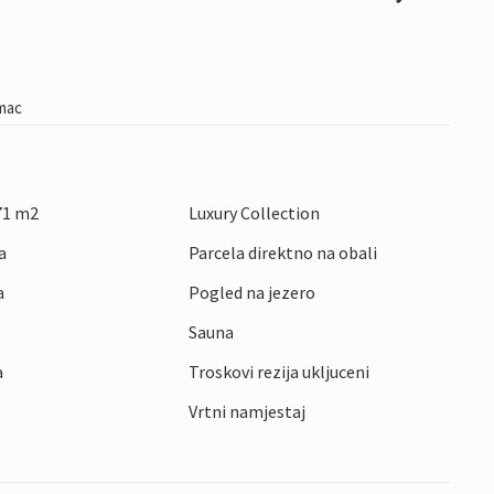
imac
 71 m2
Luxury Collection
a
Parcela direktno na obali
a
Pogled na jezero
Sauna
a
Troskovi rezija ukljuceni
Vrtni namjestaj