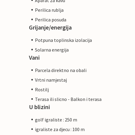
Aparat za kavu
Perilica rublja
Perilica posuda
Grijanje/energija
Potpuna toplinska izolacija
Solarna energija
Vani
Parcela direktno na obali
Vrtni namjestaj
Rostilj
Terasa ili slicno - Balkon i terasa
U blizini
golf igraliste : 250 m
igraliste za djecu : 100 m