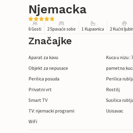
Njemacka
6 Gosti
2 Spavaće sobe
1 Kupaonica
2 Kućni ljub
Značajke
Aparat za kavu
Kuca u nizu :
Objekt za nepusace
pametna kuc
Perilica posuda
Perilica rublj
Privatni vrt
Rostilj
Smart TV
Susilica rublj
TV: njemacki programi
Usisavac
WiFi