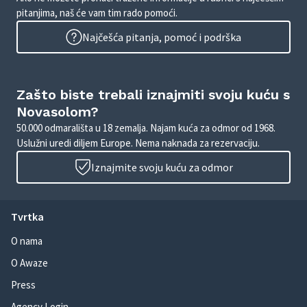
pitanjima, naš će vam tim rado pomoći.
Najčešća pitanja, pomoć i podrška
Zašto biste trebali iznajmiti svoju kuću s
Novasolom?
50.000 odmarališta u 18 zemalja. Najam kuća za odmor od 1968.
Uslužni uredi diljem Europe. Nema naknada za rezervaciju.
Iznajmite svoju kuću za odmor
Tvrtka
O nama
O Awaze
Press
Agency Login