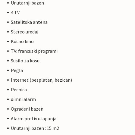
Unutarnji bazen
4 TV
Satelitska antena
Stereo uredaj
Kucno kino
TV: francuski programi
Susilo za kosu
Pegla
Internet (besplatan, bezican)
Pecnica
dimni alarm
Ogradeni bazen
Alarm protiv utapanja
Unutarnji bazen : 15 m2