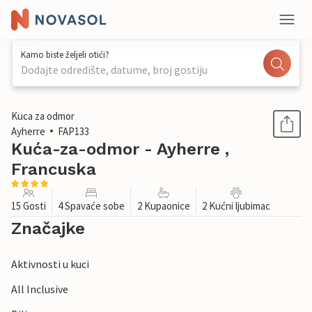
Kamo biste željeli otići?
Dodajte odredište, datume, broj gostiju
1 / 33
Kuca za odmor
Ayherre
FAP133
Kuća-za-odmor - Ayherre ,
Francuska
15 Gosti
4 Spavaće sobe
2 Kupaonice
2 Kućni ljubimac
Značajke
Aktivnosti u kuci
All Inclusive