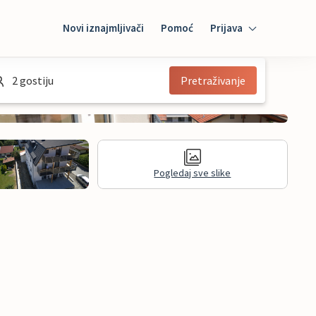
Novi iznajmljivači
Pomoć
Prijava
Prijava
2 gostiju
Pretraživanje
Mybooking
Iznajmljivač
Pogledaj sve slike