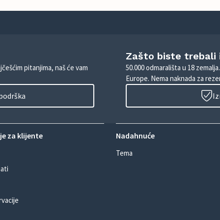
Zašto biste trebali
ajčešćim pitanjima, naš će vam
50.000 odmarališta u 18 zemalja
Europe. Nema naknada za rezer
 podrška
Iz
e za klijente
Nadahnuće
Tema
ati
rvacije