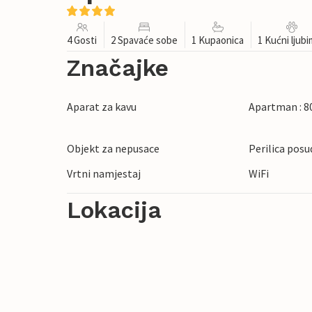
4 Gosti
2 Spavaće sobe
1 Kupaonica
1 Kućni ljub
Značajke
Aparat za kavu
Apartman : 8
Objekt za nepusace
Perilica posu
Vrtni namjestaj
WiFi
Lokacija