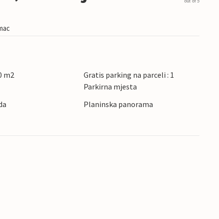
out of 5
imac
0 m2
Gratis parking na parceli : 1
Parkirna mjesta
da
Planinska panorama