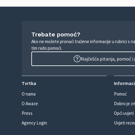
Trebate pomoć?
Ako ne možete pronaći tražene informacije u rubrici s n
tim rado pomoći.
Najčešća pitanja, pomoć i
Tvrtka
Informacij
O nama
Pomoć
O Awaze
Dobro je zn
Press
Opći uvjeti
Agency Login
Uvjeti reze