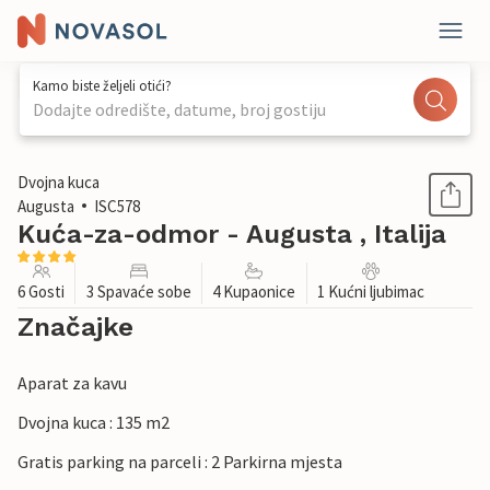
Kamo biste željeli otići?
Dodajte odredište, datume, broj gostiju
1 / 28
Dvojna kuca
Augusta
ISC578
Kuća-za-odmor - Augusta , Italija
6 Gosti
3 Spavaće sobe
4 Kupaonice
1 Kućni ljubimac
Značajke
Aparat za kavu
Dvojna kuca : 135 m2
Gratis parking na parceli : 2 Parkirna mjesta