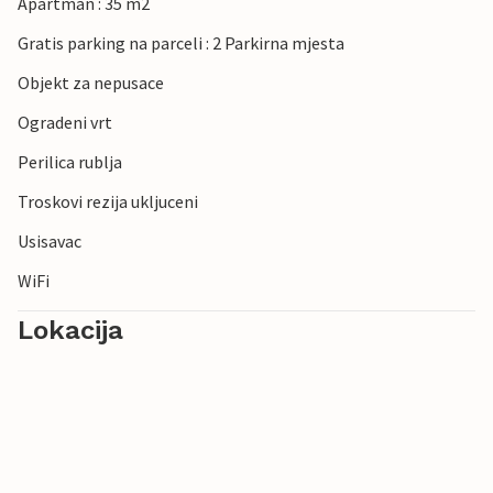
Apartman : 35 m2
Gratis parking na parceli : 2 Parkirna mjesta
Objekt za nepusace
Ogradeni vrt
Perilica rublja
Troskovi rezija ukljuceni
Usisavac
WiFi
Lokacija