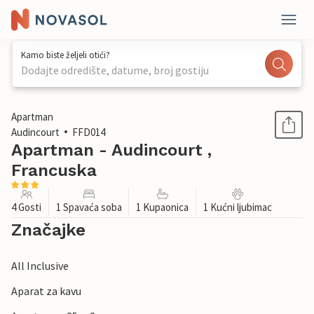
Kamo biste željeli otići?
Dodajte odredište, datume, broj gostiju
1 / 20
Apartman
Audincourt
FFD014
Apartman - Audincourt ,
Francuska
4 Gosti
1 Spavaća soba
1 Kupaonica
1 Kućni ljubimac
Značajke
All Inclusive
Aparat za kavu