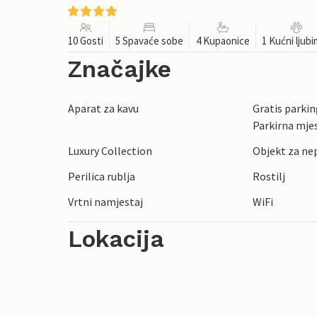
10 Gosti
5 Spavaće sobe
4 Kupaonice
1 Kućni ljub
Značajke
Aparat za kavu
Gratis parking
Parkirna mje
Luxury Collection
Objekt za ne
Perilica rublja
Rostilj
Vrtni namjestaj
WiFi
Lokacija