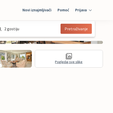
Novi iznajmljivači
Pomoć
Prijava
Prijava
2 gostiju
Pretraživanje
Mybooking
Iznajmljivač
Pogledaj sve slike