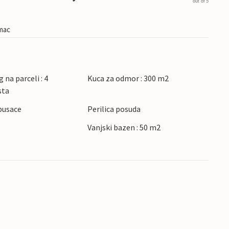
out of 5
imac
 na parceli : 4
Kuca za odmor : 300 m2
sta
pusace
Perilica posuda
Vanjski bazen : 50 m2