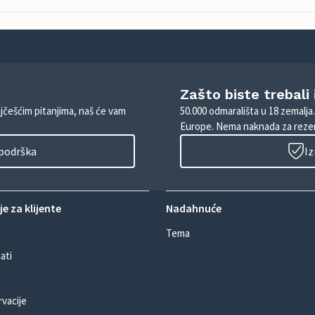
Zašto biste trebali
ajčešćim pitanjima, naš će vam
50.000 odmarališta u 18 zemalja
Europe. Nema naknada za rezer
 podrška
Iz
e za klijente
Nadahnuće
Tema
ati
rvacije