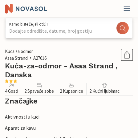
Kamo biste željeli otići?
Dodajte odredište, datume, broj gostiju
1 / 15
Kuca za odmor
Asaa Strand
A27016
Kuća-za-odmor - Asaa Strand ,
Danska
4 Gosti
2 Spavaće sobe
2 Kupaonice
2 Kućni ljubimac
Značajke
Aktivnosti u kuci
Aparat za kavu