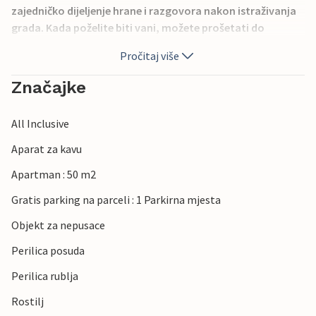
zajedničko dijeljenje hrane i razgovora nakon istraživanja
grada. Kada poželite biti vani, možete prošetati do
pješčane plaže, razgledavati lokalne trgovine i uživati u
Pročitaj više
francuskim obalnim restoranima. Njezin izvrstan položaj u
ovom obalnom gradiću omogućuje vam da uravnotežite
Značajke
vrijeme provedeno u zatvorenom s satima provedenima uz
more.
All Inclusive
Aparat za kavu
Apartman : 50 m2
Gratis parking na parceli : 1 Parkirna mjesta
Objekt za nepusace
Perilica posuda
Perilica rublja
Rostilj