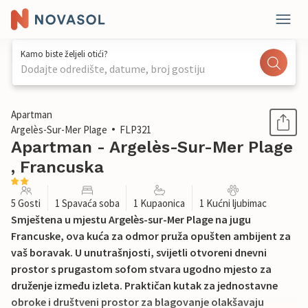
Kamo biste željeli otići?
Dodajte odredište, datume, broj gostiju
1 / 16
Apartman
Argelès-Sur-Mer Plage
FLP321
Apartman - Argelès-Sur-Mer Plage
, Francuska
5 Gosti
1 Spavaća soba
1 Kupaonica
1 Kućni ljubimac
Smještena u mjestu Argelès-sur-Mer Plage na jugu
Francuske, ova kuća za odmor pruža opušten ambijent za
vaš boravak. U unutrašnjosti, svijetli otvoreni dnevni
prostor s prugastom sofom stvara ugodno mjesto za
druženje između izleta. Praktičan kutak za jednostavne
obroke i društveni prostor za blagovanje olakšavaju