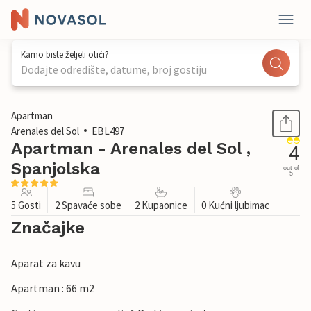
Kamo biste željeli otići?
Dodajte odredište, datume, broj gostiju
1 / 28
Apartman
Arenales del Sol
EBL497
Apartman - Arenales del Sol ,
4
Spanjolska
out of
5
5 Gosti
2 Spavaće sobe
2 Kupaonice
0 Kućni ljubimac
Značajke
Aparat za kavu
Apartman : 66 m2