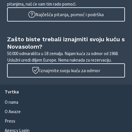
pitanjima, naš će vam tim rado pomoći.
Najčešća pitanja, pomoć i podrška
Zašto biste trebali iznajmiti svoju kuću s
Novasolom?
50.000 odmarališta u 18 zemalja. Najam kuća za odmor od 1968.
Uslužni uredi diljem Europe. Nema naknada za rezervaciju.
Iznajmite svoju kuću za odmor
Tvrtka
O nama
O Awaze
Press
Agency Login