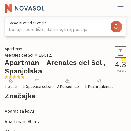
Kamo biste željeli otići?
Dodajte odredište, datume, broj gostiju
1 / 21
Apartman
Arenales del Sol
EBC125
Apartman - Arenales del Sol ,
4.3
Spanjolska
out of 5
5 Gosti
2 Spavaće sobe
2 Kupaonice
1 Kućni ljubimac
Značajke
Aparat za kavu
Apartman : 80 m2