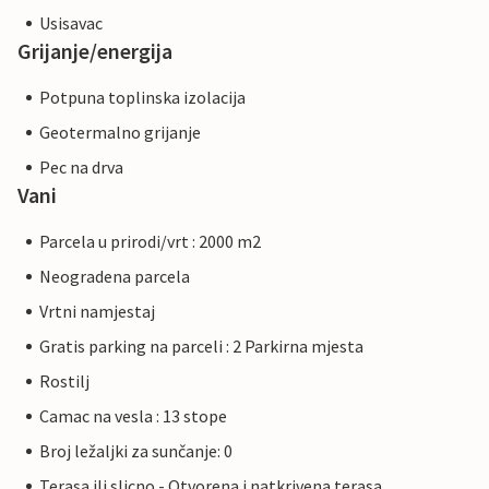
Usisavac
Grijanje/energija
Potpuna toplinska izolacija
Geotermalno grijanje
Pec na drva
Vani
Parcela u prirodi/vrt : 2000 m2
Neogradena parcela
Vrtni namjestaj
Gratis parking na parceli : 2 Parkirna mjesta
Rostilj
Camac na vesla : 13 stope
Broj ležaljki za sunčanje: 0
Terasa ili slicno - Otvorena i natkrivena terasa