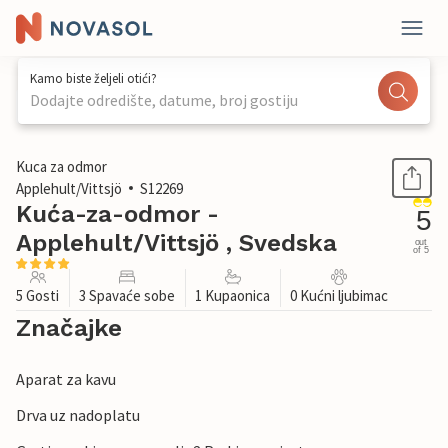
Kamo biste željeli otići?
Dodajte odredište, datume, broj gostiju
1 / 27
Kuca za odmor
Applehult/Vittsjö
S12269
Kuća-za-odmor -
5
Applehult/Vittsjö , Svedska
out
of 5
5 Gosti
3 Spavaće sobe
1 Kupaonica
0 Kućni ljubimac
Značajke
Aparat za kavu
Drva uz nadoplatu