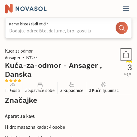
Kamo biste željeli otići?
Dodajte odredište, datume, broj gostiju
1 / 29
Kuca za odmor
Ansager
B3255
Kuća-za-odmor - Ansager ,
3
Danska
out of
5
11 Gosti
5 Spavaće sobe
3 Kupaonice
0 Kućni ljubimac
Značajke
Aparat za kavu
Hidromasazna kada : 4 osobe