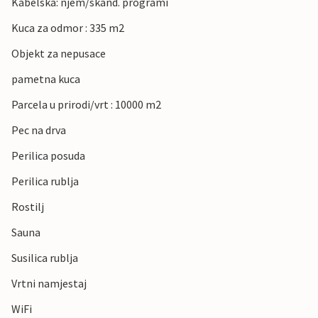
Kabelska: njem/skand. programi
Kuca za odmor : 335 m2
Objekt za nepusace
pametna kuca
Parcela u prirodi/vrt : 10000 m2
Pec na drva
Perilica posuda
Perilica rublja
Rostilj
Sauna
Susilica rublja
Vrtni namjestaj
WiFi