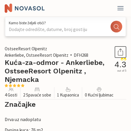
Kamo biste željeli otići?
Dodajte odredište, datume, broj gostiju
1 / 26
OstseeResort Olpenitz
Ankerliebe, OstseeResort Olpenitz
DFH268
Kuća-za-odmor - Ankerliebe,
4.3
OstseeResort Olpenitz ,
out of 5
Njemacka
4 Gosti
2 Spavaće sobe
1 Kupaonica
0 Kućni ljubimac
Značajke
Drva uz nadoplatu
Dvojna kuca : 76 m2